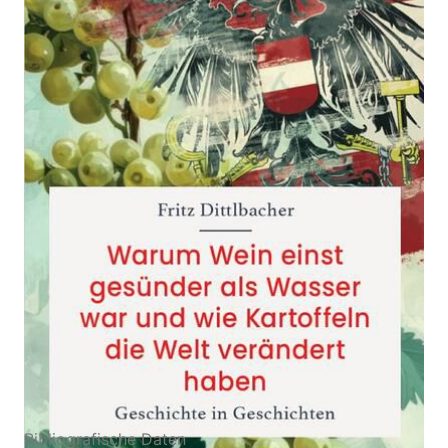
Welt verändert haben
Zur Wunschliste hinzufügen
Geschichte in Geschichten
Von
Fritz Dittlbacher
Verlag: Carl Ueberreuter
17.10.2024
Verlag
Buch
184 Seiten
Hardcover
ISBN: 978-3-
80007869-1
Bibliografische Daten