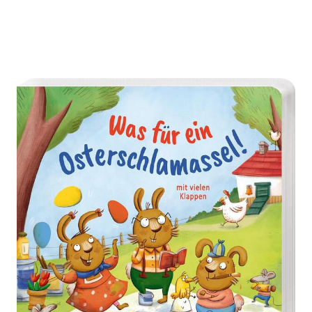
Was für ein Osterschlamassel!
Zur Wunschliste hinzufügen
Mit vielen Klappen
Verlag: arsEdition
30.01.2024
Buch
14 Seiten
Pappbilderbuch
ISBN: 978-3-
84585560-8