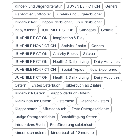
Kinder- und Jugendliteratur
JUVENILE FICTION
General
Hardcover, Softcover
Kinder- und Jugendbücher
Bilderbücher
Pappbilderbücher, Fühlbilderbücher
Babybücher
JUVENILE FICTION
Concepts
General
JUVENILE FICTION
Imagination & Play
JUVENILE NONFICTION
Activity Books
General
JUVENILE FICTION
Activity Books
Sticker
JUVENILE FICTION
Health & Daily Living
Daily Activities
JUVENILE NONFICTION
Social Topics
New Experience
JUVENILE FICTION
Health & Daily Living
Daily Activities
Ostern
Erstes Osterbuch
bilderbuch ab 2 jahre
Bilderbuch Ostern
Pappbilderbuch Ostern
Kleinkindbuch Ostern
Osterhase
Geschenk Ostern
Klappenbuch
Mitmachbuch
Erste Ostergeschichte
lustige Ostergeschichte
Beschäftigung Ostern
Interaktives Buch
Frühförderung spielerisch
kinderbuch ostern
kinderbuch ab 18 monate