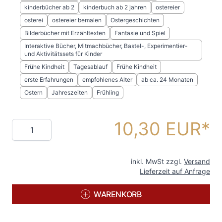
kinderbücher ab 2
kinderbuch ab 2 jahren
ostereier
osterei
ostereier bemalen
Ostergeschichten
Bilderbücher mit Erzähltexten
Fantasie und Spiel
Interaktive Bücher, Mitmachbücher, Bastel-, Experimentier-
und Aktivitätssets für Kinder
Frühe Kindheit
Tagesablauf
Frühe Kindheit
erste Erfahrungen
empfohlenes Alter
ab ca. 24 Monaten
Ostern
Jahreszeiten
Frühling
10,30 EUR
Menge
inkl. MwSt zzgl.
Versand
Lieferzeit auf Anfrage
WARENKORB