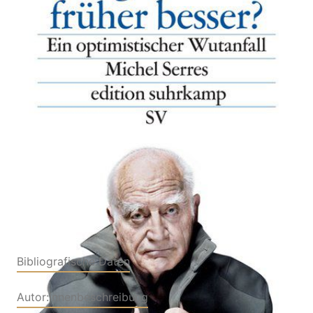
Ein optimistischer Wutanfall
Von
Michel Serres
Verlag: Suhrkamp
10.03.2019
Buch
80 Seiten
kartoniert
ISBN: 978-3-518-
07497-8
Leseprobe_Was_genau_war_frueher_besser
Bibliografische Daten
Autor:innenbeschreibung