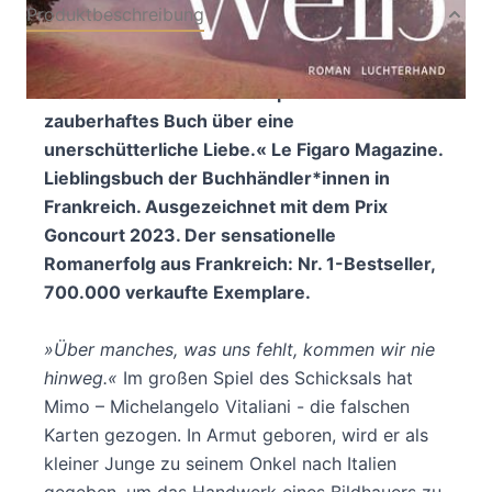
Produktbeschreibung
Die Geschichte eines Paares, das gegen die
Konventionen der Zeit kämpft. »Ein
zauberhaftes Buch über eine
unerschütterliche Liebe.« Le Figaro Magazine.
Lieblingsbuch der Buchhändler*innen in
Frankreich. Ausgezeichnet mit dem Prix
Goncourt 2023. Der sensationelle
Romanerfolg aus Frankreich: Nr. 1-Bestseller,
700.000 verkaufte Exemplare.
»Über manches, was uns fehlt, kommen wir nie
hinweg.«
Im großen Spiel des Schicksals hat
Mimo – Michelangelo Vitaliani - die falschen
Karten gezogen. In Armut geboren, wird er als
kleiner Junge zu seinem Onkel nach Italien
gegeben, um das Handwerk eines Bildhauers zu