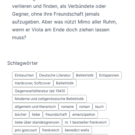
verlieren und finden, als Verbündete oder
Gegner, ohne ihre Freundschaft jemals
aufzugeben. Aber was nützt Mimo aller Ruhm,
wenn er Viola am Ende doch ziehen lassen
muss?
Schlagwörter
Eintauchen
Deutsche Literatur
Belletristik
Entspannen
Hardcover, Softcover
Belletristik
Gegenwartsliteratur (ab 1945)
Moderne und zeitgenössische Belletristik
allgemein und literarisch
romane
roman
buch
bücher
liebe
freundschaft
emanzipation
liebe über standesgrenzen
nr. 1 bestseller frankreich
prix goncourt
frankreich
benedict wells