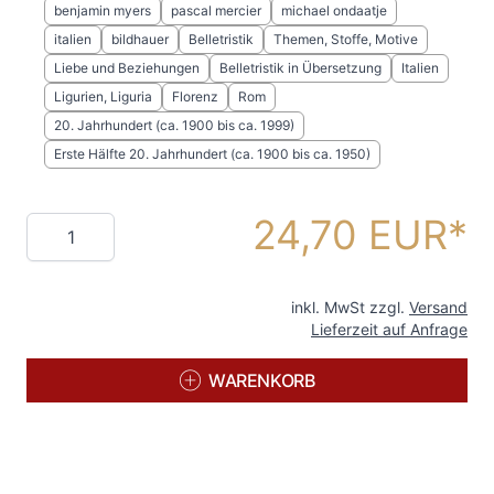
benjamin myers
pascal mercier
michael ondaatje
italien
bildhauer
Belletristik
Themen, Stoffe, Motive
Liebe und Beziehungen
Belletristik in Übersetzung
Italien
Ligurien, Liguria
Florenz
Rom
20. Jahrhundert (ca. 1900 bis ca. 1999)
Erste Hälfte 20. Jahrhundert (ca. 1900 bis ca. 1950)
24,70 EUR
Menge
inkl. MwSt zzgl.
Versand
Lieferzeit auf Anfrage
WARENKORB