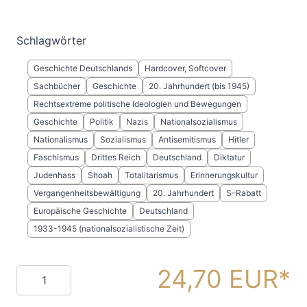
Schlagwörter
Geschichte Deutschlands
Hardcover, Softcover
Sachbücher
Geschichte
20. Jahrhundert (bis 1945)
Rechtsextreme politische Ideologien und Bewegungen
Geschichte
Politik
Nazis
Nationalsozialismus
Nationalismus
Sozialismus
Antisemitismus
Hitler
Faschismus
Drittes Reich
Deutschland
Diktatur
Judenhass
Shoah
Totalitarismus
Erinnerungskultur
Vergangenheitsbewältigung
20. Jahrhundert
S-Rabatt
Europäische Geschichte
Deutschland
1933-1945 (nationalsozialistische Zeit)
24,70 EUR
Menge