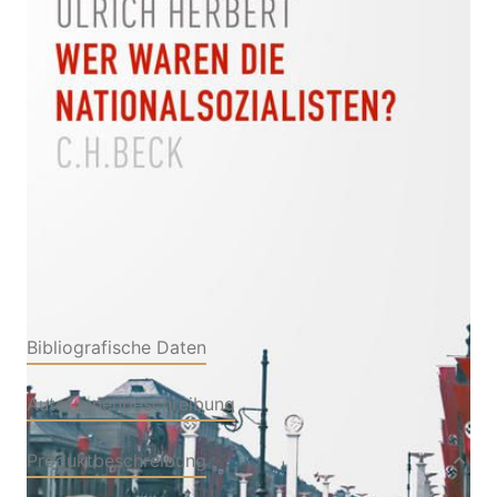
Zur Wunschliste hinzufügen
Von
Ulrich Herbert
Verlag: C.H.Beck
06.04.2021
Buch
303 Seiten
Hardcover
ISBN: 978-3-406-
76898-9
Bibliografische Daten
Autor:innenbeschreibung
Produktbeschreibung