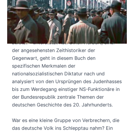
Wer waren die Nationalsozialisten? Diese
einfache Frage berührt den Kern der NS-
Herrschaft. Denn wer sie präzise beantworten
will, der muss wissen, wer das Dritte Reich
ermöglicht und durch sein Handeln – oft bis
zuletzt – unterstützt hat. Ulrich Herbert, einer
der angesehensten Zeithistoriker der
Gegenwart, geht in diesem Buch den
spezifischen Merkmalen der
nationalsozialistischen Diktatur nach und
analysiert von den Ursprüngen des Judenhasses
bis zum Werdegang einstiger NS-Funktionäre in
der Bundesrepublik zentrale Themen der
deutschen Geschichte des 20. Jahrhunderts.
War es eine kleine Gruppe von Verbrechern, die
das deutsche Volk ins Schlepptau nahm? Ein