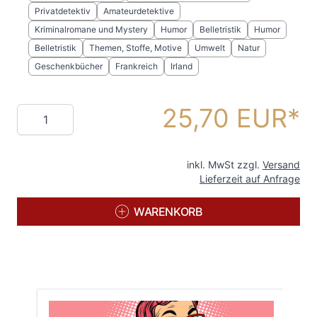
Privatdetektiv
Amateurdetektive
Kriminalromane und Mystery
Humor
Belletristik
Humor
Belletristik
Themen, Stoffe, Motive
Umwelt
Natur
Geschenkbücher
Frankreich
Irland
25,70 EUR
Menge
inkl. MwSt zzgl.
Versand
Lieferzeit auf Anfrage
WARENKORB