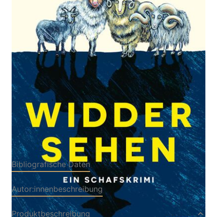
Ein Schafskrimi | Mit den Schafen aus ›Glennkill‹
Von
Leonie Swann
Verlag: DuMont
14.04.2026
Buchverlag
Buch
336 Seiten
Hardcover
ISBN: 978-3-75580106-
1
Bibliografische Daten
Autor:innenbeschreibung
Produktbeschreibung