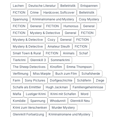
Lachen
Deutsche Literatur
Belletristik
Entspannen
FICTION
Crime
Hardcover, Softcover
Belletristik
Spannung
Kriminalromane und Mystery
Cosy Mystery
FICTION
General
FICTION
Humorous
General
FICTION
Mystery & Detective
General
FICTION
Mystery & Detective
Cozy
General
FICTION
Mystery & Detective
Amateur Sleuth
FICTION
Small Town & Rural
FICTION
Animals
Schaf
Tierkrimi
Glennkill 3
Sommerkrimi
The Sheep Detectives
Kinofilm
Emma Thompson
Verfilmung
Miss Marple
Buch zum Film
Schafsherde
Farm
Sony Pictures
Dorfgeschichte
Schäferin
Ziege
Schafe als Ermittler
Hugh Jackman
Familiengeheimnisse
Mafia
Lustiger Krimi
Krimi mit Schafen
Mord
Komödie
Spannung
Whodunnit
Glennkill Neu
Krimi zum Verschenken
Murder Mystery
Glennkill Fortsetzung
Kriminalromane und Mystery