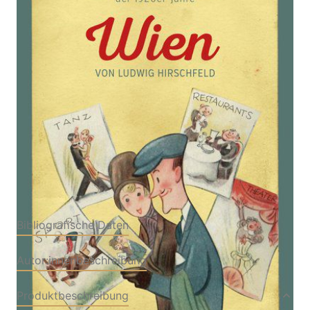
Was nicht im Baedeker steht
Von
Ludwig Hirschfeld
Verlag: MILENA
15.09.2020
Buch
240 Seiten
gebunden
ISBN: 978-3-903184-
57-2
Bibliografische Daten
Autor:innenbeschreibung
Produktbeschreibung