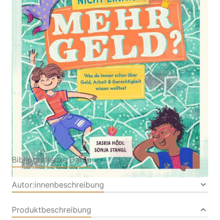
Was du immer schon über Geld, Arbeit und
Gerechtigkeit wissen wolltest
Von
Saskia Hödl
Verlag: Leykam
10.02.2026
Buch
128 Seiten
Hardcover
ISBN: 978-3-70118390-
6
Bibliografische Daten
Autor:innenbeschreibung
Produktbeschreibung