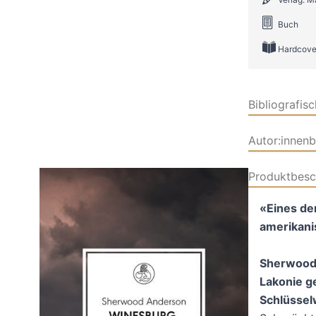
Buch
Hardcove
Bibliografis
Autor:innen
Produktbesc
«Eines de
amerikani
Sherwood 
Lakonie g
Schlüsse