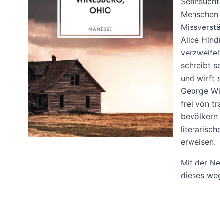
Sehnsücht
Menschen i
Missverstä
Alice Hin
verzweifel
schreibt s
und wirft 
George Wil
frei von t
bevölkern 
literarisc
erweisen.
Mit der Ne
dieses we