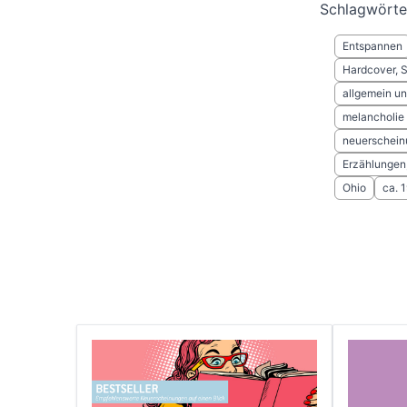
Schlagwörte
Entspannen
Hardcover, 
allgemein und
melancholie
neuerschein
Erzählungen,
Ohio
ca. 