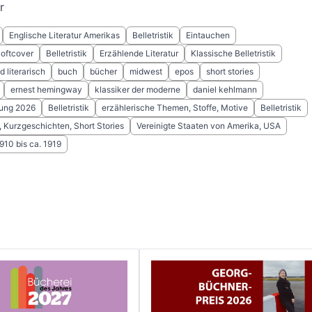
r
Englische Literatur Amerikas
Belletristik
Eintauchen
Softcover
Belletristik
Erzählende Literatur
Klassische Belletristik
 literarisch
buch
bücher
midwest
epos
short stories
ernest hemingway
klassiker der moderne
daniel kehlmann
ung 2026
Belletristik
erzählerische Themen, Stoffe, Motive
Belletristik
 Kurzgeschichten, Short Stories
Vereinigte Staaten von Amerika, USA
1910 bis ca. 1919