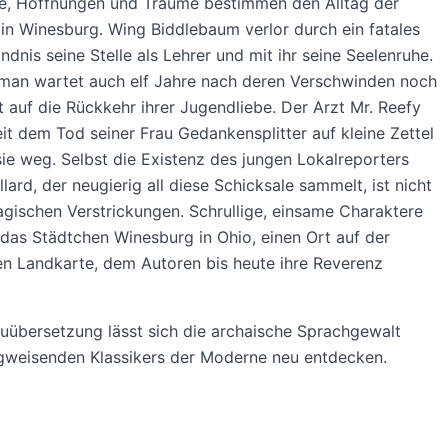
e, Hoffnungen und Träume bestimmen den Alltag der
n Winesburg. Wing Biddlebaum verlor durch ein fatales
ndnis seine Stelle als Lehrer und mit ihr seine Seelenruhe.
dman wartet auch elf Jahre nach deren Verschwinden noch
t auf die Rückkehr ihrer Jugendliebe. Der Arzt Mr. Reefy
eit dem Tod seiner Frau Gedankensplitter auf kleine Zettel
sie weg. Selbst die Existenz des jungen Lokalreporters
lard, der neugierig all diese Schicksale sammelt, ist nicht
ragischen Verstrickungen. Schrullige, einsame Charaktere
das Städtchen Winesburg in Ohio, einen Ort auf der
hen Landkarte, dem Autoren bis heute ihre Reverenz
uübersetzung lässt sich die archaische Sprachgewalt
gweisenden Klassikers der Moderne neu entdecken.