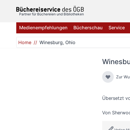
Direkt zum Inhalt
Partner für Büchereien und Bibliotheken
Medienempfehlungen
Bücherschau
Service
Home
Winesburg, Ohio
Winesbu
Zur Wu
Übersetzt v
Von
Sherwo
Verlag: 