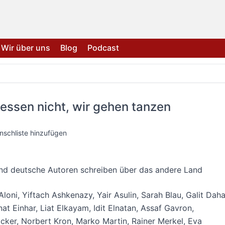
Wir über uns
Blog
Podcast
essen nicht, wir gehen tanzen
nschliste hinzufügen
und deutsche Autoren schreiben über das andere Land
Aloni
,
Yiftach Ashkenazy
,
Yair Asulin
,
Sarah Blau
,
Galit Dah
nat Einhar
,
Liat Elkayam
,
Idit Elnatan
,
Assaf Gavron
,
acker
,
Norbert Kron
,
Marko Martin
,
Rainer Merkel
,
Eva