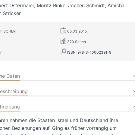
bert Ostermaier
,
Moritz Rinke
,
Jochen Schmidt
,
Amichai
 Stricker
. FISCHER
05.03.2015
320 Seiten
r
ISBN: 978-3-10002391-9
che Daten
beschreibung
hreibung
ren nahmen die Staaten Israel und Deutschland ihre
chen Beziehungen auf. Ging es früher vorrangig um