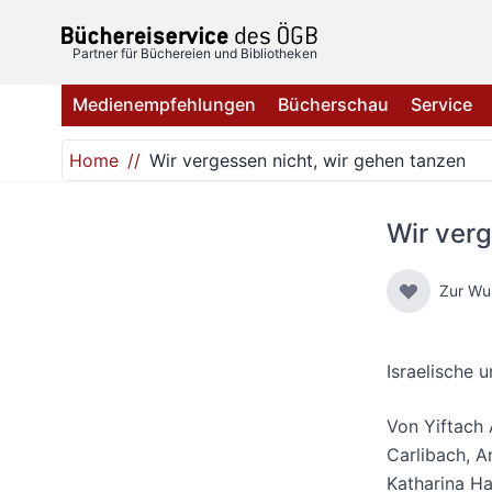
Direkt zum Inhalt
Partner für Büchereien und Bibliotheken
Medienempfehlungen
Bücherschau
Service
Home
Wir vergessen nicht, wir gehen tanzen
Wir verg
Zur Wu
Israelische 
Von
Yiftach 
Carlibach
,
A
Katharina H