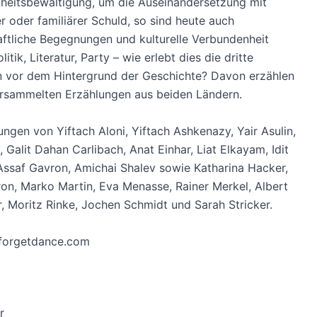
heitsbewältigung, um die Auseinandersetzung mit
er oder familiärer Schuld, so sind heute auch
ftliche Begegnungen und kulturelle Verbundenheit
olitik, Literatur, Party – wie erlebt dies die dritte
n vor dem Hintergrund der Geschichte? Davon erzählen
ersammelten Erzählungen aus beiden Ländern.
ungen von Yiftach Aloni, Yiftach Ashkenazy, Yair Asulin,
, Galit Dahan Carlibach, Anat Einhar, Liat Elkayam, Idit
Assaf Gavron, Amichai Shalev sowie Katharina Hacker,
on, Marko Martin, Eva Menasse, Rainer Merkel, Albert
, Moritz Rinke, Jochen Schmidt und Sarah Stricker.
forgetdance.com
r