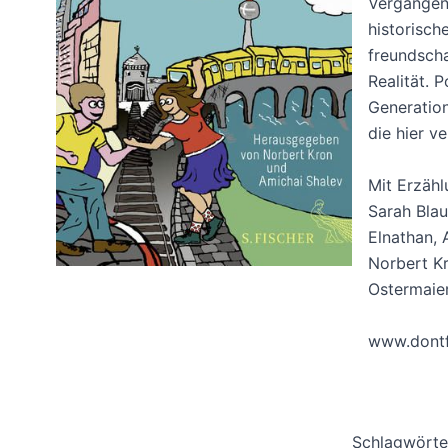
Vergangen
historisch
freundscha
Realität. P
Generatio
die hier v
Mit Erzähl
Sarah Blau
Elnathan, 
Norbert Kr
Ostermaier
www.dont
Schlagwörte