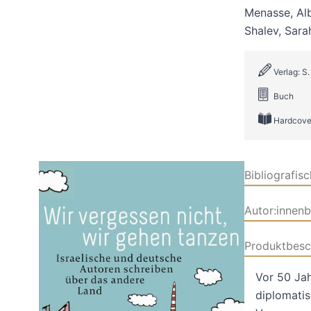
Menasse
,
Al
Shalev
,
Sarah
Verlag: S
Buch
Hardcove
Bibliografis
Autor:innen
Produktbesc
Vor 50 Jah
diplomatis