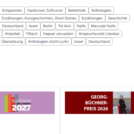
Entspannen
Hardcover, Softcover
Belletristik
Anthologien
Erzählungen, Kurzgeschichten, Short Stories
Erzählungen
Geschichte
Deutschland
Israel
Berlin
Tel Aviv
Haifa
Maccabi Haifa
Hisbollah
Yiftach
Hapoel Jerusalem
Anspruchsvolle Literatur
in Übersetzung
Anthologien (nicht Lyrik)
Israel
Deutschland