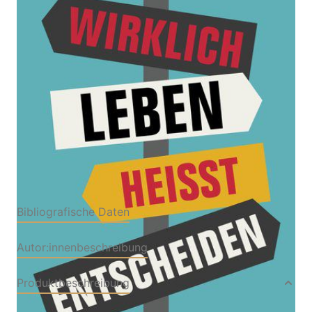
Von
Christian Redl
,
Tom Gschwandtner
Verlag: Kremayr &
19.02.2020
Scheriau
Buch
192 Seiten
gebunden
ISBN: 978-3-21801206-
5
Bibliografische Daten
Autor:innenbeschreibung
Produktbeschreibung