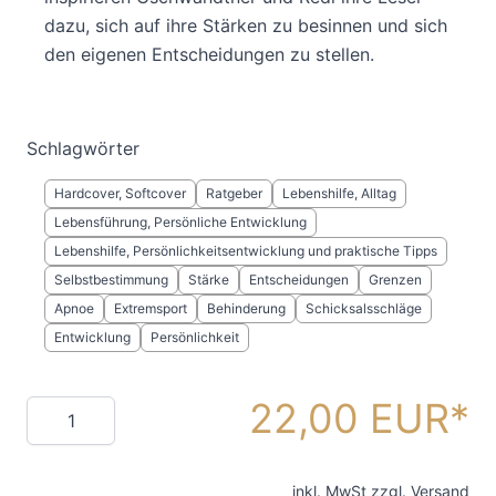
dazu, sich auf ihre Stärken zu besinnen und sich
den eigenen Entscheidungen zu stellen.
Schlagwörter
Hardcover, Softcover
Ratgeber
Lebenshilfe, Alltag
Lebensführung, Persönliche Entwicklung
Lebenshilfe, Persönlichkeitsentwicklung und praktische Tipps
Selbstbestimmung
Stärke
Entscheidungen
Grenzen
Apnoe
Extremsport
Behinderung
Schicksalsschläge
Entwicklung
Persönlichkeit
22,00 EUR
Menge
inkl. MwSt zzgl.
Versand