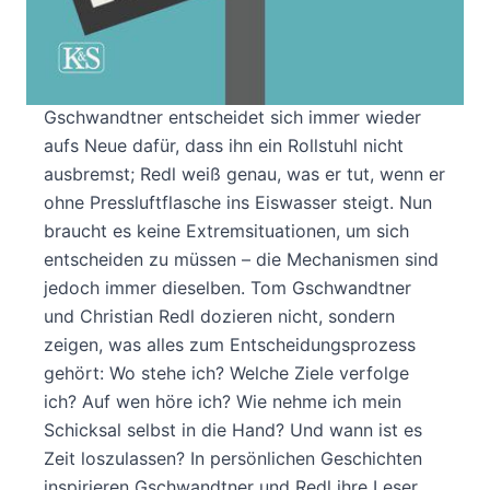
Tom Gschwandtner, seit 1995 Rollstuhlfahrer mit
hohem Querschnitt, und Christian Redl, seit
2006 Profi-Freitaucher und mehrfacher
Weltrekordhalter, sind „Entscheidungs-Profis“.
Gschwandtner entscheidet sich immer wieder
aufs Neue dafür, dass ihn ein Rollstuhl nicht
ausbremst; Redl weiß genau, was er tut, wenn er
ohne Pressluftflasche ins Eiswasser steigt. Nun
braucht es keine Extremsituationen, um sich
entscheiden zu müssen – die Mechanismen sind
jedoch immer dieselben. Tom Gschwandtner
und Christian Redl dozieren nicht, sondern
zeigen, was alles zum Entscheidungsprozess
gehört: Wo stehe ich? Welche Ziele verfolge
ich? Auf wen höre ich? Wie nehme ich mein
Schicksal selbst in die Hand? Und wann ist es
Zeit loszulassen? In persönlichen Geschichten
inspirieren Gschwandtner und Redl ihre Leser