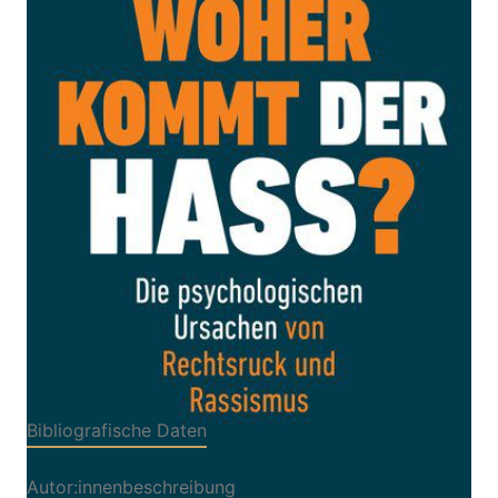
Die psychologischen Ursachen von Rechtsruck und
Rassismus
Von
Anne Otto
Verlag: Gütersloher
16.09.2019
Verlagshaus
Buch
272 Seiten
gebunden mit
ISBN: 978-3-579-
Schutzumschlag
01486-9
Bibliografische Daten
Autor:innenbeschreibung