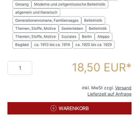
Gesang
Moderne und zeitgenössische Belletristik
allgemein und literarisch
Generationenromane, Familiensagas
Belletristik
Themen, Stoffe, Motive
Seelenleben
Belletristik
Themen, Stoffe, Motive
Soziales
Berlin
Aleppo
Bagdad
ca. 1910 bis ca. 1919
ca. 1920 bis ca. 1929
18,50 EUR
Menge
inkl. MwSt zzgl.
Versand
Lieferzeit auf Anfrage
WARENKORB