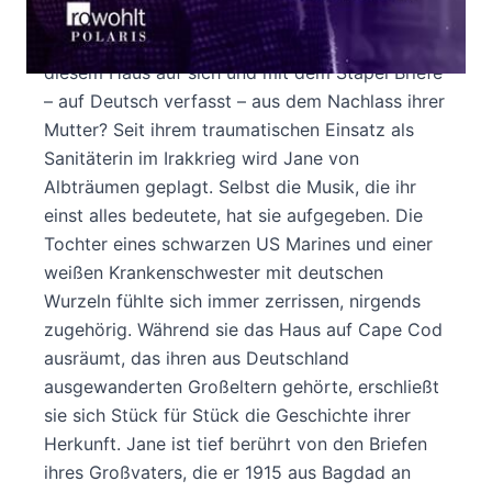
erfährt, dass sie ein Haus auf Cape Cod geerbt
hat, fällt Jane aus allen Wolken. Was hat es mit
diesem Haus auf sich und mit dem Stapel Briefe
– auf Deutsch verfasst – aus dem Nachlass ihrer
Mutter? Seit ihrem traumatischen Einsatz als
Sanitäterin im Irakkrieg wird Jane von
Albträumen geplagt. Selbst die Musik, die ihr
einst alles bedeutete, hat sie aufgegeben. Die
Tochter eines schwarzen US Marines und einer
weißen Krankenschwester mit deutschen
Wurzeln fühlte sich immer zerrissen, nirgends
zugehörig. Während sie das Haus auf Cape Cod
ausräumt, das ihren aus Deutschland
ausgewanderten Großeltern gehörte, erschließt
sie sich Stück für Stück die Geschichte ihrer
Herkunft. Jane ist tief berührt von den Briefen
ihres Großvaters, die er 1915 aus Bagdad an