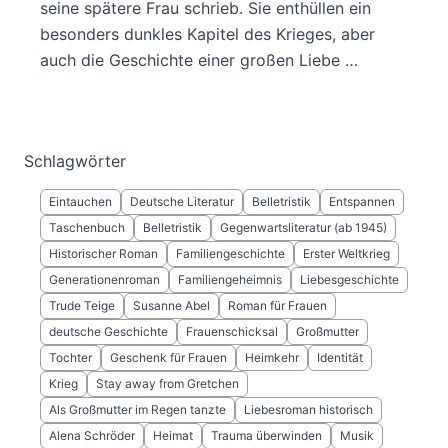
seine spätere Frau schrieb. Sie enthüllen ein
besonders dunkles Kapitel des Krieges, aber
auch die Geschichte einer großen Liebe …
Schlagwörter
Eintauchen
Deutsche Literatur
Belletristik
Entspannen
Taschenbuch
Belletristik
Gegenwartsliteratur (ab 1945)
Historischer Roman
Familiengeschichte
Erster Weltkrieg
Generationenroman
Familiengeheimnis
Liebesgeschichte
Trude Teige
Susanne Abel
Roman für Frauen
deutsche Geschichte
Frauenschicksal
Großmutter
Tochter
Geschenk für Frauen
Heimkehr
Identität
Krieg
Stay away from Gretchen
Als Großmutter im Regen tanzte
Liebesroman historisch
Alena Schröder
Heimat
Trauma überwinden
Musik