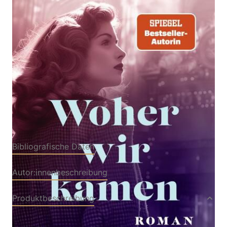
Von
Ulrike Schweikert
Verlag: ROWOHLT
17.09.2024
Taschenbuch
Buch
512 Seiten
Softcover
ISBN: 978-3-
49900988-4
Bibliografische Daten
Autor:innenbeschreibung
Produktbeschreibung
Als sie bei der Testamentseröffnung ihres Vaters