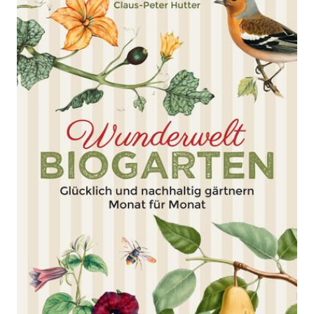
und nachhaltig gärtnern - Monat
für Monat
Zur Wunschliste hinzufügen
Altes Wissen, neue Tipps, Gedankene, Aphorismen,
Anekdoten ... Das ideale Geschenk für passionierte
Gärtner
Von
Eva Goris
,
Claus-Peter Hutter
Verlag: Bassermann
21.02.2024
Buch
272 Seiten
Buch
ISBN: 978-3-
80944937-9