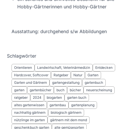
Hobby-Gärtnerinnen und Hobby-Gärtner
Ausstattung: durchgehend s/w Abbildungen
Schlagwörter
Orientieren
Landwirtschaft, Veterinärmedizin
Entdecken
Hardcover, Softcover
Ratgeber
Natur
Garten
Garten und Gärtnern
gartengestaltung
gartenbuch
garten
gartenbücher
buch
bücher
neuerscheinung
ratgeber
2024
biogarten
garten buch
altes gartenwissen
gartenbau
gartenplanung
nachhaltig gärtnern
biologisch gärtnern
nützlinge im garten
gärtnern mit dem mond
geschenkbuch garten
alte gemüsesorten