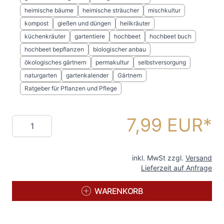
heimische bäume
heimische sträucher
mischkultur
kompost
gießen und düngen
heilkräuter
küchenkräuter
gartentiere
hochbeet
hochbeet buch
hochbeet bepflanzen
biologischer anbau
ökologisches gärtnern
permakultur
selbstversorgung
naturgarten
gartenkalender
Gärtnern
Ratgeber für Pflanzen und Pflege
7,99 EUR
Menge
inkl. MwSt zzgl.
Versand
Lieferzeit auf Anfrage
WARENKORB