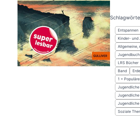
Schlagwörte
Entspannen
Kinder- und
Allgemeine, 
Jugendbuch 
LRS Bücher
Band
Erd
1 = Populäre
Jugendliche
Jugendliche
Jugendliche
Soziale Th