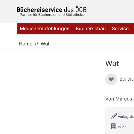
Direkt zum Inhalt
Partner für Büchereien und Bibliotheken
Medienempfehlungen
Bücherschau
Service
Home
Wut
Wut
Zur Wu
Von
Marcus
Verlag: Ju
Buch