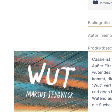
Hardcove
Bibliografis
Autor:innen
Produktbesc
Cassie ist
Außer Fitz
wütendes D
kommt, die
“Wut” vert
und doch h
Wütend auf
die Suche.