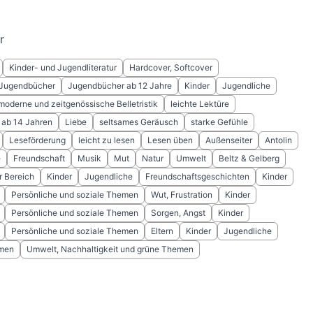
r
Kinder- und Jugendliteratur
Hardcover, Softcover
 Jugendbücher
Jugendbücher ab 12 Jahre
Kinder
Jugendliche
moderne und zeitgenössische Belletristik
leichte Lektüre
ab 14 Jahren
Liebe
seltsames Geräusch
starke Gefühle
Leseförderung
leicht zu lesen
Lesen üben
Außenseiter
Antolin
e
Freundschaft
Musik
Mut
Natur
Umwelt
Beltz & Gelberg
r Bereich
Kinder
Jugendliche
Freundschaftsgeschichten
Kinder
Persönliche und soziale Themen
Wut, Frustration
Kinder
Persönliche und soziale Themen
Sorgen, Angst
Kinder
Persönliche und soziale Themen
Eltern
Kinder
Jugendliche
emen
Umwelt, Nachhaltigkeit und grüne Themen