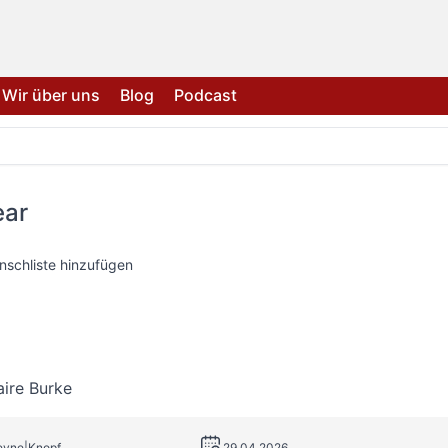
Wir über uns
Blog
Podcast
ear
nschliste hinzufügen
aire Burke
Heyne|Knopf
29.04.2026