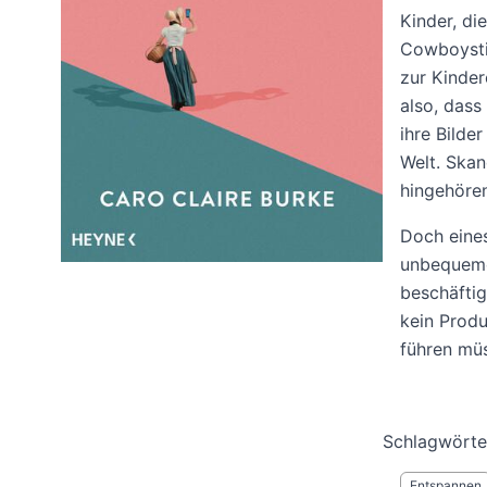
Kinder, di
Cowboystie
zur Kinder
also, dass
ihre Bilder
Welt. Skan
hingehören
Doch eines
unbequeme
beschäftig
kein Prod
führen müs
Schlagwörte
Entspannen