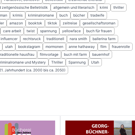
zeitgenössische Belletristik
allgemein und literarisch
krimi
thriller
oman
krimis
kriminalromane
buch
bücher
tradwife
ler
amazon
booktok
tiktok
zeitreise
gesellschaftsroman
care arbeit
twist
spannung
yellowface
buch für frauen
influencer
rechtsruck
traditionell
nara smith
ballerina farm
utah
bookstagram
mormonen
anne hathaway
film
frauenrolle
traditionelle hausfrau
filmvorlage
buch mit farm
bauernhof
Kriminalromane und Mystery
Thriller
Spannung
Utah
 21. Jahrhundert (ca. 2000 bis ca. 2050)