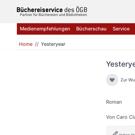
Direkt zum Inhalt
Partner für Büchereien und Bibliotheken
Medienempfehlungen
Bücherschau
Service
Home
Yesteryear
Yestery
Zur Wu
Roman
Von
Caro Cl
Verlag: 