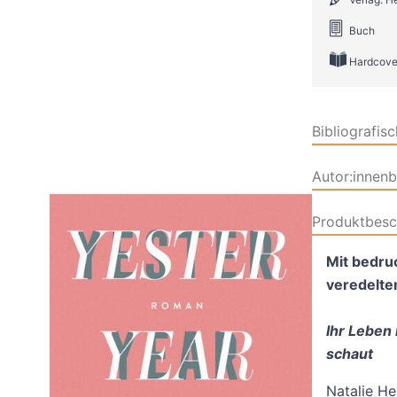
Buch
Hardcove
Bibliografis
Autor:innen
Produktbesc
Mit bedru
veredelt
Ihr Leben 
schaut
Natalie He