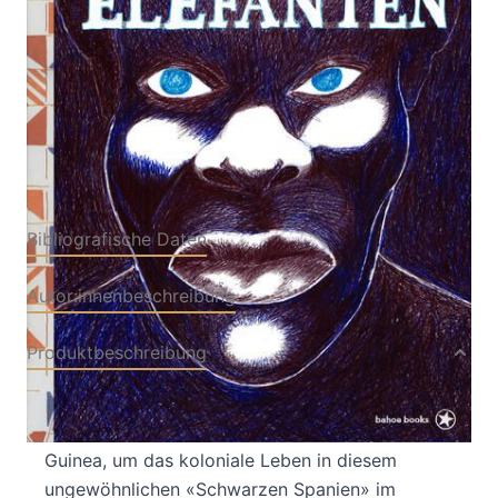
Verlag: bahoe books
01.10.2023
Buch
144 Seiten
Hardcover
ISBN: 978-3-
90347812-1
Bibliografische Daten
Autor:innenbeschreibung
Produktbeschreibung
1944 reiste ein Team von Fotografen und
Kameraleuten unter dem Mandat Francos nach
Guinea, um das koloniale Leben in diesem
ungewöhnlichen «Schwarzen Spanien» im