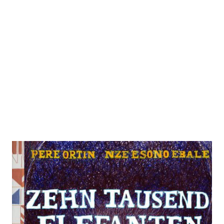
Zehntausend Elefanten
Zur Wunschliste hinzufügen
Von
Ortin Pere
,
Ebalé Nzé Esono