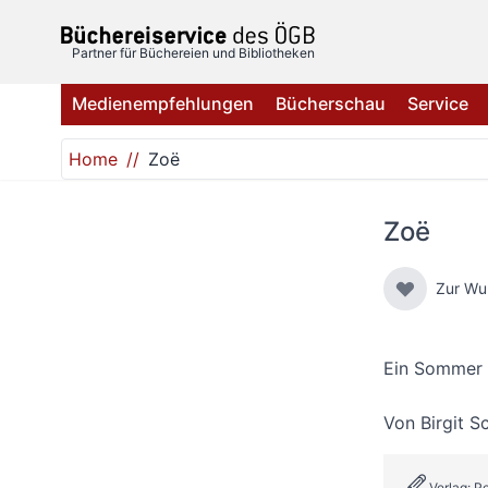
Direkt zum Inhalt
Partner für Büchereien und Bibliotheken
Medienempfehlungen
Bücherschau
Service
Home
Zoë
Zoë
Zur Wu
Ein Sommer 
Von
Birgit 
Verlag: P