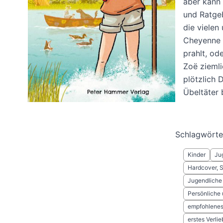
aber kann 
und Ratgeb
die vielen
Cheyenne 
prahlt, od
Zoë ziemli
plötzlich
Übeltäter 
Schlagwörte
Kinder
Ju
Hardcover, 
Jugendliche
Persönliche
empfohlenes 
erstes Verlie