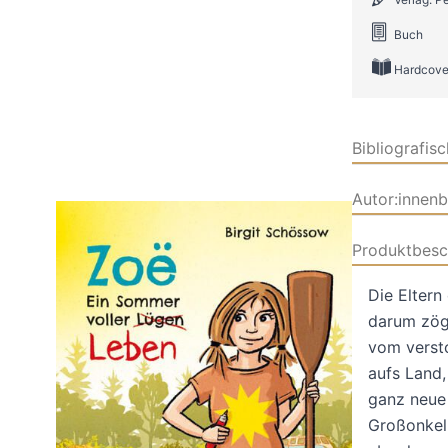
Buch
Hardcove
Bibliografis
Autor:innen
Produktbesc
Die Eltern
darum zöge
vom verst
aufs Land,
ganz neue 
Großonkel 