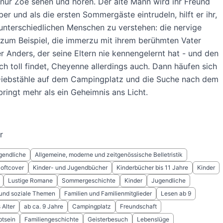
nur Zoë sehen und hören. Der alte Mann wird ihr Freund
er und als die ersten Sommergäste eintrudeln, hilft er ihr,
 unterschiedlichen Menschen zu verstehen: die nervige
zum Beispiel, die immerzu mit ihrem berühmten Vater
er Anders, der seine Eltern nie kennengelernt hat - und den
ch toll findet, Cheyenne allerdings auch. Dann häufen sich
 Diebstähle auf dem Campingplatz und die Suche nach dem
bringt mehr als ein Geheimnis ans Licht.
r
gendliche
Allgemeine, moderne und zeitgenössische Belletristik
Softcover
Kinder- und Jugendbücher
Kinderbücher bis 11 Jahre
Kinder
Lustige Romane
Sommergeschichte
Kinder
Jugendliche
 und soziale Themen
Familien und Familienmitglieder
Lesen ab 9
Alter
ab ca. 9 Jahre
Campingplatz
Freundschaft
btsein
Familiengeschichte
Geisterbesuch
Lebenslüge