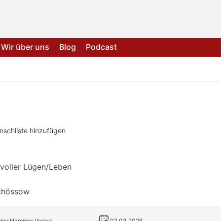
Wir über uns
Blog
Podcast
nschliste hinzufügen
voller Lügen/Leben
Schössow
eter Hammer Verlag
02.03.2026