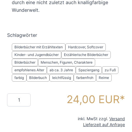
durch eine nicht zuletzt auch knalligfarbige
Wunderwelt.
Schlagwörter
Bilderbücher mit Erzähltexten
Hardcover, Softcover
Kinder- und Jugendbücher
Erzählerische Bilderbücher
Bilderbücher
Menschen, Figuren, Charaktere
empfohlenes Alter
ab ca. 3 Jahre
Spaziergang
zu Fuß
farbig
Bilderbuch
leichtfüssig
farbenfroh
Reime
24,00 EUR
Menge
inkl. MwSt zzgl.
Versand
Lieferzeit auf Anfrage