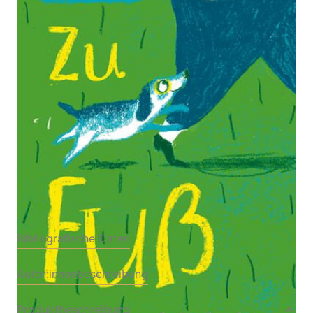
Bilderbuch
Von
Michael Roher
Verlag: Luftschacht
12.03.2026
Buch
120 Seiten
Hardcover
ISBN: 978-3-
90342277-3
Bibliografische Daten
Autor:innenbeschreibung
Produktbeschreibung