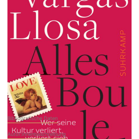
Zur Wunschliste hinzufügen
Wer seine Kultur verliert, verliert sich selbst
Von
Mario Vargas Llosa
Verlag: Suhrkamp
14.05.2014
Buch
231 Seiten
kartoniert
ISBN: 978-3-518-
46526-4
Leseprobe_Alles_Boulevard
Bibliografische Daten
Autor:innenbeschreibung