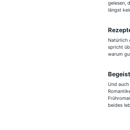
gelesen, d
längst ke
Rezepte
Natürlich
spricht ü
warum gut
Begeist
Und auch 
Romantike
Frühroman
beides le