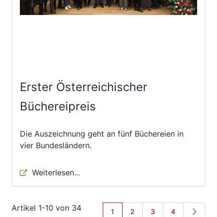
Erster Österreichischer
Büchereipreis
Die Auszeichnung geht an fünf Büchereien in
vier Bundesländern.
Weiterlesen...
Artikel
1
-
10
von
34
Sie lesen gerade Seite
Seite
Seite
Seite
1
2
3
4