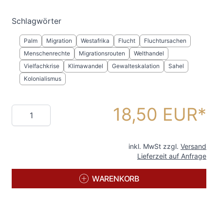
Schlagwörter
Palm
Migration
Westafrika
Flucht
Fluchtursachen
Menschenrechte
Migrationsrouten
Welthandel
Vielfachkrise
Klimawandel
Gewalteskalation
Sahel
Kolonialismus
18,50 EUR
Menge
inkl. MwSt zzgl.
Versand
Lieferzeit auf Anfrage
WARENKORB