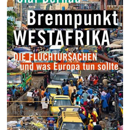
Die Fluchtursachen und was Europa tun sollte
Von
Olaf Bernau
Verlag: C.H.Beck
17.03.2022
Buch
317 Seiten
Paperback
ISBN: 978-3-406-
78246-6
Bibliografische Daten
Autor:innenbeschreibung
Produktbeschreibung