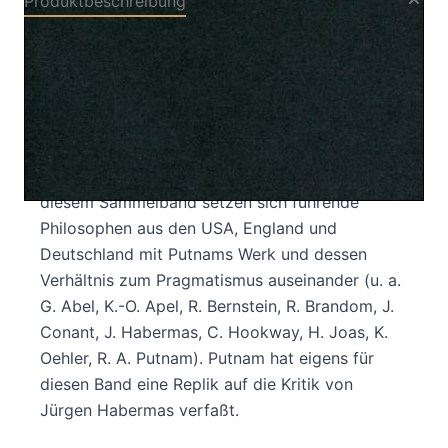
Produktbeschreibung
Hilary Putnam ist einer der originellsten
Philosophen Amerikas. Seit Beginn der 80er
Jahre hat sich sein Denken zunehmend
pragmatistischen Positionen angenähert und
damit maßgeblich zur gegenwärtigen
Renaissance des Pragmatismus beigetragen. In
diesem Sammelband setzen sich führende
Philosophen aus den USA, England und
Deutschland mit Putnams Werk und dessen
Verhältnis zum Pragmatismus auseinander (u. a.
G. Abel, K.-O. Apel, R. Bernstein, R. Brandom, J.
Conant, J. Habermas, C. Hookway, H. Joas, K.
Oehler, R. A. Putnam). Putnam hat eigens für
diesen Band eine Replik auf die Kritik von
Jürgen Habermas verfaßt.