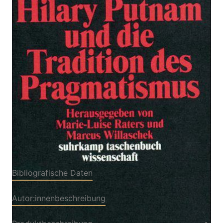
Hilary Putnam und die Tradition
des Pragmatismus
Zur Wunschliste hinzufügen
Verlag: Suhrkamp
25.02.2002
Buch
448 Seiten
kartoniert
ISBN: 978-3-518-
29167-2
Bibliografische Daten
Autor:innenbeschreibung