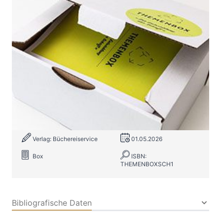
Themenbox „Die Entwicklung der
Schrift“
Zur Wunschliste hinzufügen
Von der Höhlenmalerei zum E-Book. Ein
Mitmachspiel für Ihre Bibliothek/Bücherei
Verlag: Büchereiservice
01.05.2026
Box
ISBN:
THEMENBOXSCH1
Bibliografische Daten