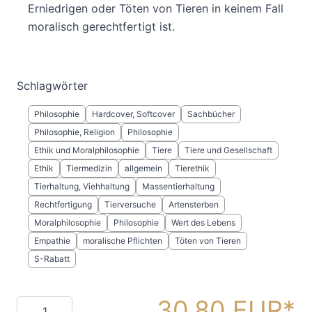
Erniedrigen oder Töten von Tieren in keinem Fall
moralisch gerechtfertigt ist.
Schlagwörter
Philosophie
Hardcover, Softcover
Sachbücher
Philosophie, Religion
Philosophie
Ethik und Moralphilosophie
Tiere
Tiere und Gesellschaft
Ethik
Tiermedizin
allgemein
Tierethik
Tierhaltung, Viehhaltung
Massentierhaltung
Rechtfertigung
Tierversuche
Artensterben
Moralphilosophie
Philosophie
Wert des Lebens
Empathie
moralische Pflichten
Töten von Tieren
S-Rabatt
30,80 EUR
Menge