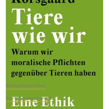
Warum wir moralische Pflichten gegenüber Tieren
haben
Von
Christine M. Korsgaard
Verlag: C.H.Beck
18.03.2021
Buch
346 Seiten
Hardcover
ISBN: 978-3-
40676545-2
Bibliografische Daten
Autor:innenbeschreibung