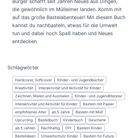
Burger schafft seit Jahren Neues aus Dingen,
die gewöhnlich im Mülleimer landen. Komm mit
auf das große Bastelabenteuer! Mit diesem Buch
kannst du nachbasteln, etwas für die Umwelt
tun und dabei noch Spaß haben und Neues
entdecken.
Schlagwörter
Hardcover, Softcover
Kinder- und Jugendbücher
Kreativität
Interaktivität und Aktivität für Kinder
Zeichnen, Malen und Ausmalen
Kinder- und Jugendliteratur
Interaktivität und Aktivität für Kinder
Basteln mit Papier
empfohlenes Alter
ab 5 Jahre
Basteln mit Müll
Upcycling
Bastelbuch
Kinderbuch
Geschenk
ab 5 Jahren
Nachhaltig
DIY
Basteln Kinder
Bastelideen
Umweltschutz Kinder
Basteln for Future