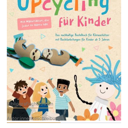
Das nachhaltige Bastelbuch für junge Klimaschützer
mit Bastelanleitungen für Kinder ab 5 Jahren – DIY
Ideen und Spiele mit Materialien, die jeder zu Hause
hat
Von
Katja Burger
Verlag: Wollseif
29.11.2022
Buch
100 Seiten
Softcover
ISBN: 978-3-98247911-
8
Bibliografische Daten
Autor:innenbeschreibung