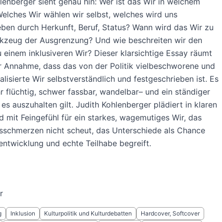
lenberger sieht genau hin: Wer ist das Wir in welchem
elches Wir wählen wir selbst, welches wird uns
ben durch Herkunft, Beruf, Status? Wann wird das Wir zu
kzeug der Ausgrenzung? Und wie beschreiten wir den
 einem inklusiveren Wir? Dieser klarsichtige Essay räumt
r Annahme, dass das von der Politik vielbeschworene und
alisierte Wir selbstverständlich und festgeschrieben ist. Es
hr flüchtig, schwer fassbar, wandelbar– und ein ständiger
 es auszuhalten gilt. Judith Kohlenberger plädiert in klaren
 mit Feingefühl für ein starkes, wagemutiges Wir, das
schmerzen nicht scheut, das Unterschiede als Chance
entwicklung und echte Teilhabe begreift.
r
g
Inklusion
Kulturpolitik und Kulturdebatten
Hardcover, Softcover