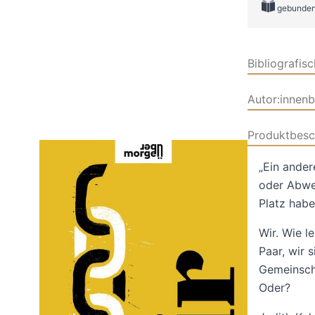
gebunde
Bibliografis
Autor:innen
Produktbesc
„Ein ander
oder Abwer
Platz habe
Wir. Wie l
Paar, wir s
Gemeinscha
Oder?