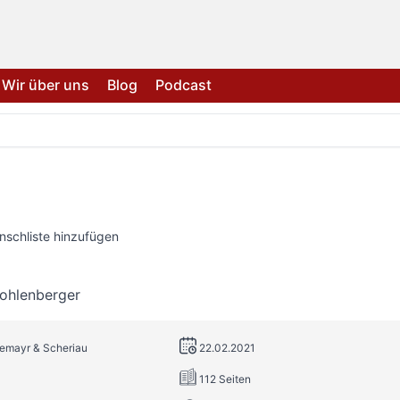
Wir über uns
Blog
Podcast
nschliste hinzufügen
Kohlenberger
remayr & Scheriau
22.02.2021
112 Seiten