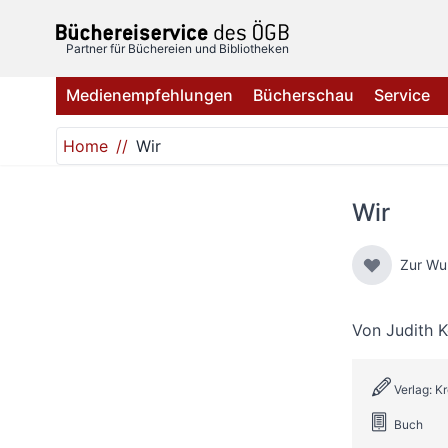
Direkt zum Inhalt
Partner für Büchereien und Bibliotheken
Medienempfehlungen
Bücherschau
Service
Home
Wir
Wir
Zur Wu
Von
Judith 
Verlag: K
Buch