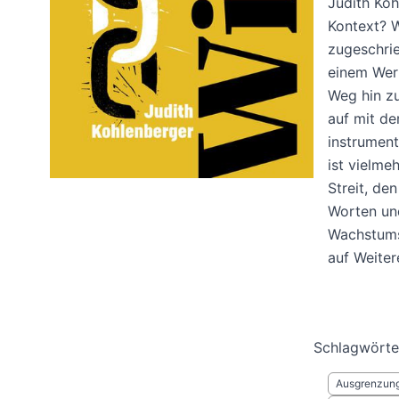
Judith Koh
Kontext? W
zugeschrie
einem Wer
Weg hin zu
auf mit de
instrument
ist vielme
Streit, den
Worten und
Wachstums
auf Weiter
Schlagwörte
Ausgrenzun