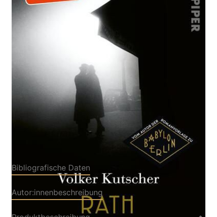
Der zehnte Rath-Roman
Von
Volker Kutscher
Verlag: Piper
24.10.2024
Buch
624 Seiten
Hardcover
ISBN: 978-3-
49207410-0
Bibliografische Daten
Autor:innenbeschreibung