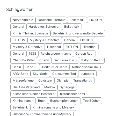
Schlagwörter
Nervenkitzeln
Deutsche Literatur
Belletristik
FICTION
General
Hardcover, Softcover
Belletristik
Krimis, Thriller, Spionage
Belletristik und verwandte Gebiete
FICTION
Mystery & Detective
General
FICTION
Mystery & Detective
Historical
FICTION
Historical
General
1938
Reichsprogromnacht
Gereon Rath
Charlotte Ritter
Charly
Der nasse Fisch
Babylon Berlin
Berlin
Band 10
Berlin 30er Jahre
Nationalsozialismus
ARD-Serie
Sky-Serie
Der stumme Tod
Lunapark
Märzgefallene
Goldstein
Olympia
Transatlantik
Die Akte Vaterland
Marlow
Synagoge
historischer Roman Bestseller
historischer Krimi
Kriminalroman
Buch
Buchempfehlungen
Top Bücher
Belletristik
Kriminalromane und Mystery
Historische Kriminalromane und Mystery